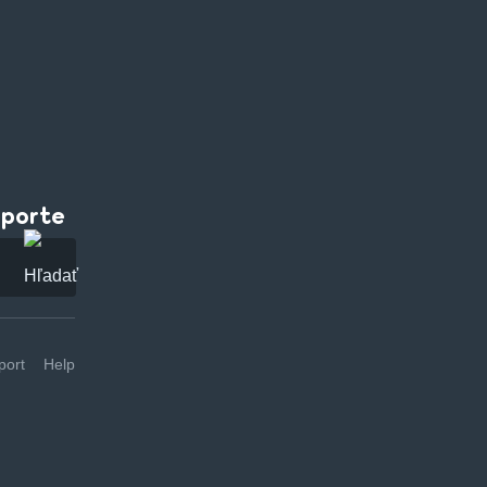
pporte
ort
Help